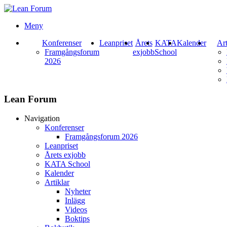
Meny
Konferenser
Leanpriset
Årets
KATA
Kalender
Art
Framgångsforum
exjobb
School
2026
Lean Forum
Navigation
Konferenser
Framgångsforum 2026
Leanpriset
Årets exjobb
KATA School
Kalender
Artiklar
Nyheter
Inlägg
Videos
Boktips