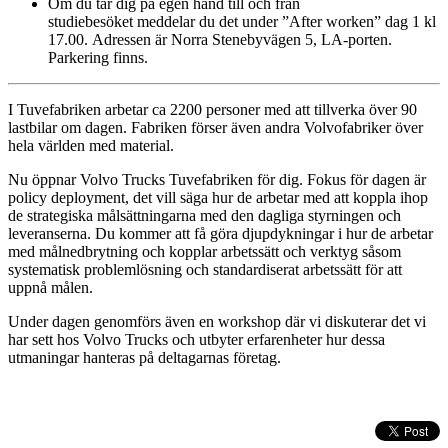
Om du tar dig på egen hand till och från
studiebesöket meddelar du det under ”After worken” dag 1 kl
17.00. Adressen är Norra Stenebyvägen 5, LA-porten.
Parkering finns.
I Tuvefabriken arbetar ca 2200 personer med att tillverka över 90
lastbilar om dagen. Fabriken förser även andra Volvofabriker över
hela världen med material.
Nu öppnar Volvo Trucks Tuvefabriken för dig. Fokus för dagen är
policy deployment, det vill säga hur de arbetar med att koppla ihop
de strategiska målsättningarna med den dagliga styrningen och
leveranserna. Du kommer att få göra djupdykningar i hur de arbetar
med målnedbrytning och kopplar arbetssätt och verktyg såsom
systematisk problemlösning och standardiserat arbetssätt för att
uppnå målen.
Under dagen genomförs även en workshop där vi diskuterar det vi
har sett hos Volvo Trucks och utbyter erfarenheter hur dessa
utmaningar hanteras på deltagarnas företag.