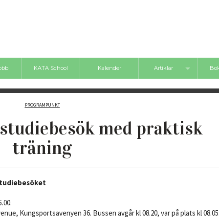
jobb
KATA School
Kalender
Artiklar
Bok
Nyheter
Bokt
PROGRAMPUNKT
Inlägg
– studiebesök med praktisk
Videos
träning
Boktips
 studiebesöket
.00.
enue, Kungsportsavenyen 36. Bussen avgår kl 08.20, var på plats kl 08.05