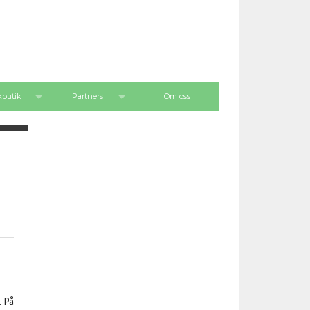
butik
Partners
Om oss
ips
Verktygspartners
Utbildningspartners
. På