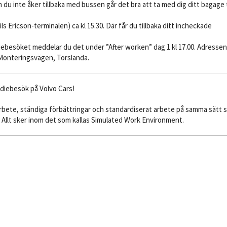
m du inte åker tillbaka med bussen går det bra att ta med dig ditt bagage t
 Ericson-terminalen) ca kl 15.30. Där får du tillbaka ditt incheckade
diebesöket meddelar du det under ”After worken” dag 1 kl 17.00. Adressen
Monteringsvägen, Torslanda.
udiebesök på Volvo Cars!
arbete, ständiga förbättringar och standardiserat arbete på samma sätt 
Allt sker inom det som kallas Simulated Work Environment.