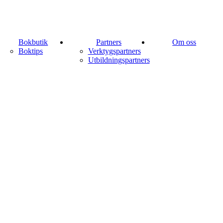
Bokbutik
Partners
Om oss
Boktips
Verktygspartners
Utbildningspartners