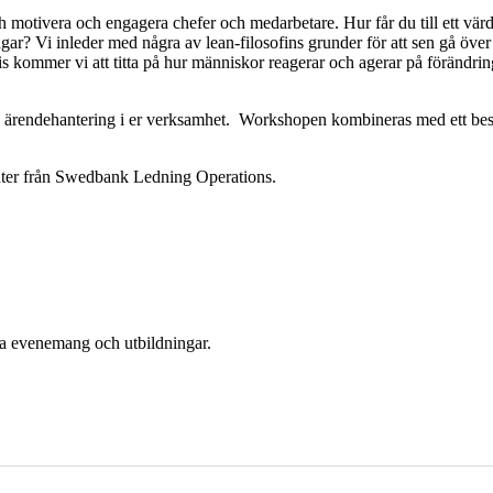
 motivera och engagera chefer och medarbetare. Hur får du till ett vä
ngar? Vi inleder med några av lean-filosofins grunder för att sen gå öve
s kommer vi att titta på hur människor reagerar och agerar på förändrin
m av ärendehantering i er verksamhet. Workshopen kombineras med ett b
nter från Swedbank Ledning Operations.
era evenemang och utbildningar.