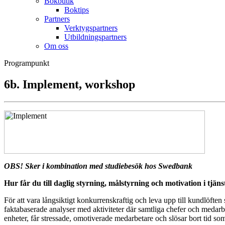
Bokbutik
Boktips
Partners
Verktygspartners
Utbildningspartners
Om oss
Programpunkt
6b. Implement, workshop
OBS! Sker i kombination med studiebesök hos Swedbank
Hur får du till daglig styrning, målstyrning och motivation i tj
För att vara långsiktigt konkurrenskraftig och leva upp till kundlöften 
faktabaserade analyser med aktiviteter där samtliga chefer och medarbet
enheter, får stressade, omotiverade medarbetare och slösar bort tid so