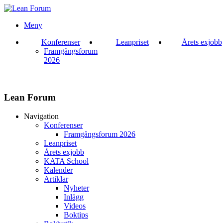
Meny
Konferenser
Leanpriset
Årets exjobb
Framgångsforum
2026
Lean Forum
Navigation
Konferenser
Framgångsforum 2026
Leanpriset
Årets exjobb
KATA School
Kalender
Artiklar
Nyheter
Inlägg
Videos
Boktips