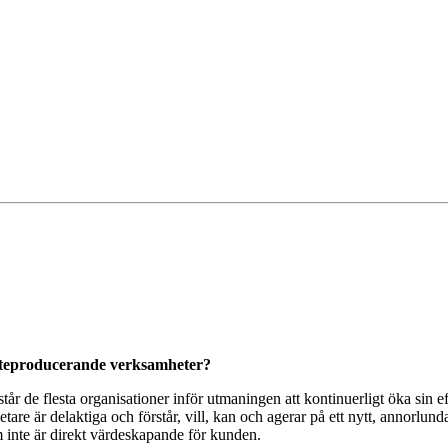
änsteproducerande verksamheter?
står de flesta organisationer inför utmaningen att kontinuerligt öka sin 
are är delaktiga och förstår, vill, kan och agerar på ett nytt, annorlund
m inte är direkt värdeskapande för kunden.