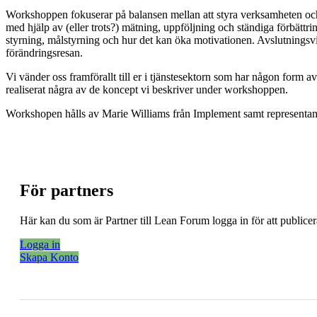
Workshoppen fokuserar på balansen mellan att styra verksamheten och
med hjälp av (eller trots?) mätning, uppföljning och ständiga förbättri
styrning, målstyrning och hur det kan öka motivationen. Avslutningsvi
förändringsresan.
Vi vänder oss framförallt till er i tjänstesektorn som har någon for
realiserat några av de koncept vi beskriver under workshoppen.
Workshopen hålls av Marie Williams från Implement samt representa
För partners
Här kan du som är Partner till Lean Forum logga in för att public
Logga in
Skapa Konto