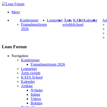
Meny
Konferenser
Leanpriset
Årets
KATA
Kalender
Art
Framgångsforum
exjobb
School
2026
Lean Forum
Navigation
Konferenser
Framgångsforum 2026
Leanpriset
Årets exjobb
KATA School
Kalender
Artiklar
Nyheter
Inlägg
Videos
Boktips