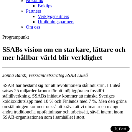
Bokbutik
Boktips
Partners
Verktygspartners
Utbildningspartners
Om oss
Programpunkt
SSABs vision om en starkare, lättare och
mer hållbar värld blir verklighet
Jonna Barsk, Verksamhetsstrateg SSA
B Luleå
SSAB har bestämt sig för att revolutionera stålindustrin. I Luleå
satsas 25 miljarder kronor för att möjliggöra en fossilfri
ståltillverkning. SSABs initiativ kommer att minska Sveriges
koldioxidutsläpp med 10 % och Finlands med 7 %. Men den gröna
omställningen kommer också att kräva att vi utmanar en mängd
andra traditionella uppfattningar och arbetssätt, såväl internt inom
SSAB-organisationen som i samhället i stort.