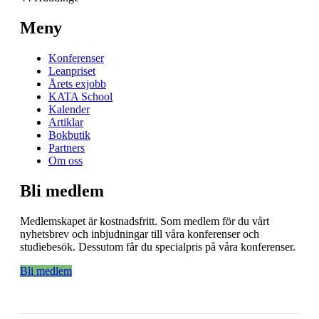
Meny
Konferenser
Leanpriset
Årets exjobb
KATA School
Kalender
Artiklar
Bokbutik
Partners
Om oss
Bli medlem
Medlemskapet är kostnadsfritt. Som medlem för du vårt
nyhetsbrev och inbjudningar till våra konferenser och
studiebesök. Dessutom får du specialpris på våra konferenser.
Bli medlem