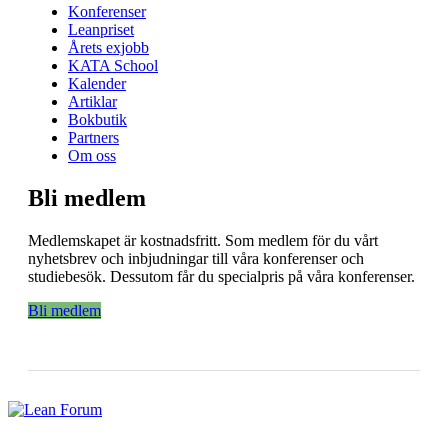
Konferenser
Leanpriset
Årets exjobb
KATA School
Kalender
Artiklar
Bokbutik
Partners
Om oss
Bli medlem
Medlemskapet är kostnadsfritt. Som medlem för du vårt
nyhetsbrev och inbjudningar till våra konferenser och
studiebesök. Dessutom får du specialpris på våra konferenser.
Bli medlem