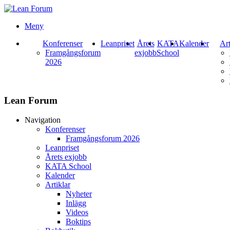
Meny
Konferenser
Leanpriset
Årets
KATA
Kalender
Art
Framgångsforum
exjobb
School
2026
Lean Forum
Navigation
Konferenser
Framgångsforum 2026
Leanpriset
Årets exjobb
KATA School
Kalender
Artiklar
Nyheter
Inlägg
Videos
Boktips