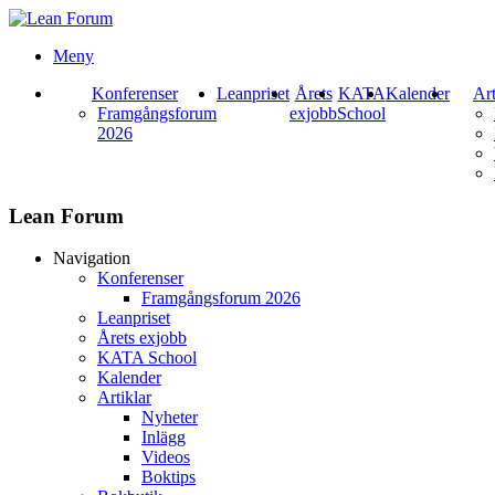
Meny
Konferenser
Leanpriset
Årets
KATA
Kalender
Art
Framgångsforum
exjobb
School
2026
Lean Forum
Navigation
Konferenser
Framgångsforum 2026
Leanpriset
Årets exjobb
KATA School
Kalender
Artiklar
Nyheter
Inlägg
Videos
Boktips