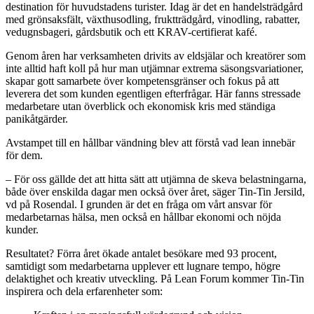
destination för huvudstadens turister. Idag är det en handelsträdgård
med grönsaksfält, växthusodling, fruktträdgård, vinodling, rabatter,
vedugnsbageri, gårdsbutik och ett KRAV-certifierat kafé.
Genom åren har verksamheten drivits av eldsjälar och kreatörer som
inte alltid haft koll på hur man utjämnar extrema säsongsvariationer,
skapar gott samarbete över kompetensgränser och fokus på att
leverera det som kunden egentligen efterfrågar. Här fanns stressade
medarbetare utan överblick och ekonomisk kris med ständiga
panikåtgärder.
Avstampet till en hållbar vändning blev att förstå vad lean innebär
för dem.
– För oss gällde det att hitta sätt att utjämna de skeva belastningarna,
både över enskilda dagar men också över året, säger Tin-Tin Jersild,
vd på Rosendal. I grunden är det en fråga om vårt ansvar för
medarbetarnas hälsa, men också en hållbar ekonomi och nöjda
kunder.
Resultatet? Förra året ökade antalet besökare med 93 procent,
samtidigt som medarbetarna upplever ett lugnare tempo, högre
delaktighet och kreativ utveckling. På Lean Forum kommer Tin-Tin
inspirera och dela erfarenheter som: