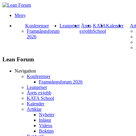
Meny
Konferenser
Leanpriset
Årets
KATA
Kalender
Art
Framgångsforum
exjobb
School
2026
Lean Forum
Navigation
Konferenser
Framgångsforum 2026
Leanpriset
Årets exjobb
KATA School
Kalender
Artiklar
Nyheter
Inlägg
Videos
Boktips