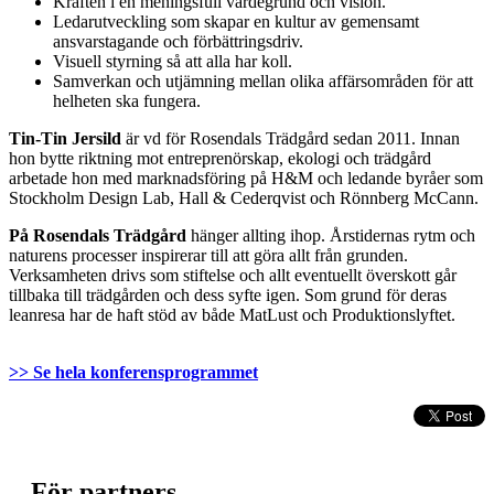
Kraften i en meningsfull värdegrund och vision.
Ledarutveckling som skapar en kultur av gemensamt
ansvarstagande och förbättringsdriv.
Visuell styrning så att alla har koll.
Samverkan och utjämning mellan olika affärsområden för att
helheten ska fungera.
Tin-Tin Jersild
är vd för Rosendals Trädgård sedan 2011. Innan
hon bytte riktning mot entreprenörskap, ekologi och trädgård
arbetade hon med marknadsföring på H&M och ledande byråer som
Stockholm Design Lab, Hall & Cederqvist och Rönnberg McCann.
På Rosendals Trädgård
hänger allting ihop. Årstidernas rytm och
naturens processer inspirerar till att göra allt från grunden.
Verksamheten drivs som stiftelse och allt eventuellt överskott går
tillbaka till trädgården och dess syfte igen. Som grund för deras
leanresa har de haft stöd av både MatLust och Produktionslyftet.
>> Se hela konferensprogrammet
För partners