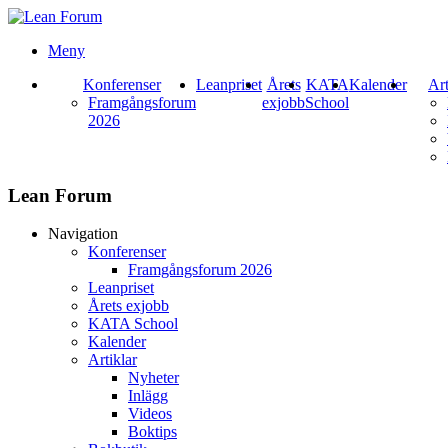
Meny
Konferenser
Leanpriset
Årets
KATA
Kalender
Art
Framgångsforum
exjobb
School
2026
Lean Forum
Navigation
Konferenser
Framgångsforum 2026
Leanpriset
Årets exjobb
KATA School
Kalender
Artiklar
Nyheter
Inlägg
Videos
Boktips