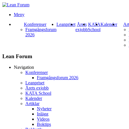
Meny
Konferenser
Leanpriset
Årets
KATA
Kalender
Art
Framgångsforum
exjobb
School
2026
Lean Forum
Navigation
Konferenser
Framgångsforum 2026
Leanpriset
Årets exjobb
KATA School
Kalender
Artiklar
Nyheter
Inlägg
Videos
Boktips