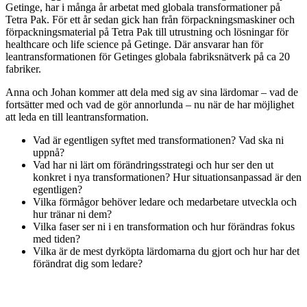
Getinge, har i många år arbetat med globala transformationer på
Tetra Pak. För ett år sedan gick han från förpackningsmaskiner och
förpackningsmaterial på Tetra Pak till utrustning och lösningar för
healthcare och life science på Getinge. Där ansvarar han för
leantransformationen för Getinges globala fabriksnätverk på ca 20
fabriker.
Anna och Johan kommer att dela med sig av sina lärdomar – vad de
fortsätter med och vad de gör annorlunda – nu när de har möjlighet
att leda en till leantransformation.
Vad är egentligen syftet med transformationen? Vad ska ni
uppnå?
Vad har ni lärt om förändringsstrategi och hur ser den ut
konkret i nya transformationen? Hur situationsanpassad är den
egentligen?
Vilka förmågor behöver ledare och medarbetare utveckla och
hur tränar ni dem?
Vilka faser ser ni i en transformation och hur förändras fokus
med tiden?
Vilka är de mest dyrköpta lärdomarna du gjort och hur har det
förändrat dig som ledare?