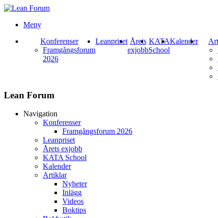
Meny
Konferenser
Leanpriset
Årets
KATA
Kalender
Art
Framgångsforum
exjobb
School
2026
Lean Forum
Navigation
Konferenser
Framgångsforum 2026
Leanpriset
Årets exjobb
KATA School
Kalender
Artiklar
Nyheter
Inlägg
Videos
Boktips