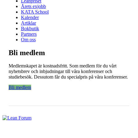
Leanpriset
Årets exjobb
KATA School
Kalender
Artiklar
Bokbutik
Partners
Om oss
Bli medlem
Medlemskapet är kostnadsfritt. Som medlem för du vårt
nyhetsbrev och inbjudningar till våra konferenser och
studiebesök. Dessutom får du specialpris på våra konferenser.
Bli medlem