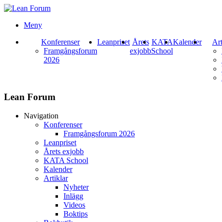
Meny
Konferenser
Leanpriset
Årets
KATA
Kalender
Art
Framgångsforum
exjobb
School
2026
Lean Forum
Navigation
Konferenser
Framgångsforum 2026
Leanpriset
Årets exjobb
KATA School
Kalender
Artiklar
Nyheter
Inlägg
Videos
Boktips