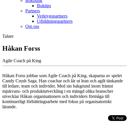
Bokbutik
Boktips
Partners
Verktygspartners
Utbildningspartners
Om oss
Talare
Håkan Forss
Agile Coach på King
Håkan Forss jobbar som Agile Coach på King, skaparna av spelet
Candy Crush Saga. Han coachar och lär ut lean och agilt tänkande
till ledare, team och individer. Med sin bakgrund inom främst
mjukvaru- och produktutveckling i en mängd olika branscher
utvecklar Håkan organisationers och individers förmåga till
kontinuerligt förbättringsarbete med fokus på organisatoriskt
lärande.