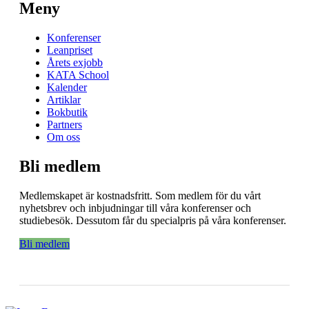
Meny
Konferenser
Leanpriset
Årets exjobb
KATA School
Kalender
Artiklar
Bokbutik
Partners
Om oss
Bli medlem
Medlemskapet är kostnadsfritt. Som medlem för du vårt
nyhetsbrev och inbjudningar till våra konferenser och
studiebesök. Dessutom får du specialpris på våra konferenser.
Bli medlem