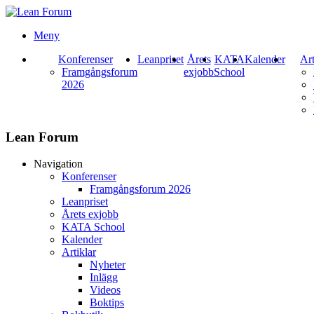
Meny
Konferenser
Leanpriset
Årets
KATA
Kalender
Art
Framgångsforum
exjobb
School
2026
Lean Forum
Navigation
Konferenser
Framgångsforum 2026
Leanpriset
Årets exjobb
KATA School
Kalender
Artiklar
Nyheter
Inlägg
Videos
Boktips