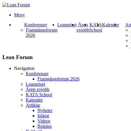
Meny
Konferenser
Leanpriset
Årets
KATA
Kalender
Art
Framgångsforum
exjobb
School
2026
Lean Forum
Navigation
Konferenser
Framgångsforum 2026
Leanpriset
Årets exjobb
KATA School
Kalender
Artiklar
Nyheter
Inlägg
Videos
Boktips