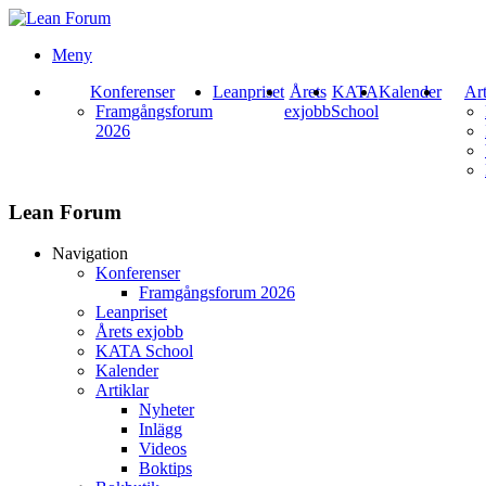
Meny
Konferenser
Leanpriset
Årets
KATA
Kalender
Art
Framgångsforum
exjobb
School
2026
Lean Forum
Navigation
Konferenser
Framgångsforum 2026
Leanpriset
Årets exjobb
KATA School
Kalender
Artiklar
Nyheter
Inlägg
Videos
Boktips