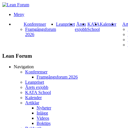
Meny
Konferenser
Leanpriset
Årets
KATA
Kalender
Art
Framgångsforum
exjobb
School
2026
Lean Forum
Navigation
Konferenser
Framgångsforum 2026
Leanpriset
Årets exjobb
KATA School
Kalender
Artiklar
Nyheter
Inlägg
Videos
Boktips