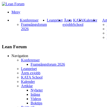
Meny
Konferenser
Leanpriset
Årets
KATA
Kalender
Art
Framgångsforum
exjobb
School
2026
Lean Forum
Navigation
Konferenser
Framgångsforum 2026
Leanpriset
Årets exjobb
KATA School
Kalender
Artiklar
Nyheter
Inlägg
Videos
Boktips