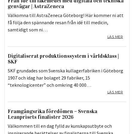
Från idé till läkemedel med digitala och tekniska
genvägar | AstraZeneca
Välkomna till AstraZeneca Göteborg! Här kommer ni att
få följa den spännande resan från idé till medicin,
samtidigt som ni…
LÄS MER
Digitaliserat produktionssystem i världsklass |
SKF
SKF grundades som Svenska kullagerfabriken i Göteborg
1907 och idag har bolaget 29 fabriker, 15
“teknologicenter” och omkring 40 000…
LÄS MER
Framgångsrika föredömen – Svenska
Leanprisets finalister 2026
Välkommen till en dag fylld av kunskapsutbyte och
inspirerande berättelser av finalisterna till Svenska