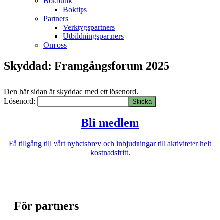
Bokbutik
Boktips
Partners
Verktygspartners
Utbildningspartners
Om oss
Skyddad: Framgångsforum 2025
Den här sidan är skyddad med ett lösenord.
Lösenord:
Bli medlem
Få tillgång till vårt nyhetsbrev och inbjudningar till aktiviteter helt
kostnadsfritt.
För partners