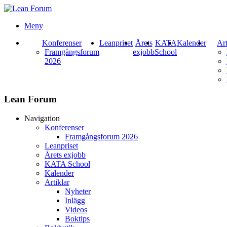
Meny
Konferenser
Leanpriset
Årets
KATA
Kalender
Art
Framgångsforum
exjobb
School
2026
Lean Forum
Navigation
Konferenser
Framgångsforum 2026
Leanpriset
Årets exjobb
KATA School
Kalender
Artiklar
Nyheter
Inlägg
Videos
Boktips