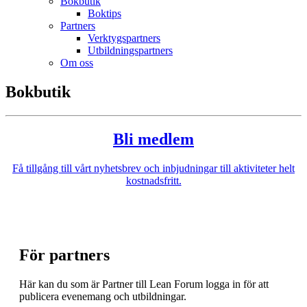
Bokbutik
Boktips
Partners
Verktygspartners
Utbildningspartners
Om oss
Bokbutik
Bli medlem
Få tillgång till vårt nyhetsbrev och inbjudningar till aktiviteter helt
kostnadsfritt.
För partners
Här kan du som är Partner till Lean Forum logga in för att
publicera evenemang och utbildningar.