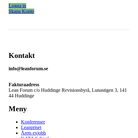
Logga in
Skapa Konto
Kontakt
info@leanforum.se
Fakturaadress
Lean Forum c/o Huddinge Revisionsbyrå, Lunastigen 3, 141
44 Huddinge
Meny
Konferenser
Leanpriset
Årets exjobb