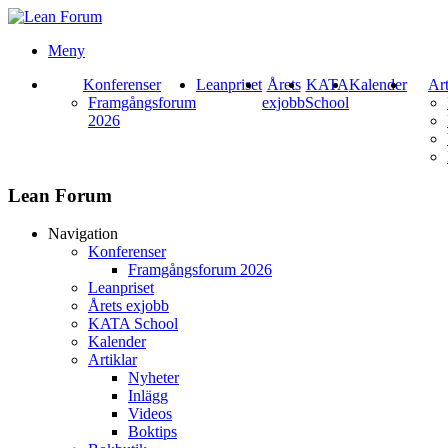
Meny
Konferenser
Leanpriset
Årets
KATA
Kalender
Art
Framgångsforum
exjobb
School
2026
Lean Forum
Navigation
Konferenser
Framgångsforum 2026
Leanpriset
Årets exjobb
KATA School
Kalender
Artiklar
Nyheter
Inlägg
Videos
Boktips