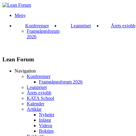
Meny
Konferenser
Leanpriset
Årets exjobb
Framgångsforum
2026
Lean Forum
Navigation
Konferenser
Framgångsforum 2026
Leanpriset
Årets exjobb
KATA School
Kalender
Artiklar
Nyheter
Inlägg
Videos
Boktips