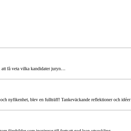
på att få veta vilka kandidater juryn…
g och nyfikenhet, blev en fullträff! Tankeväckande reflektioner och idé
am förebilder som inspirerar till fortsatt god lean-utveckling…