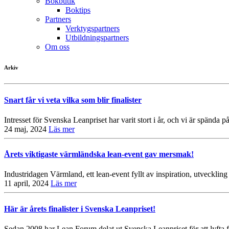
Bokbutik
Boktips
Partners
Verktygspartners
Utbildningspartners
Om oss
Arkiv
Snart får vi veta vilka som blir finalister
Intresset för Svenska Leanpriset har varit stort i år, och vi är spända 
24 maj, 2024
Läs mer
Årets viktigaste värmländska lean-event gav mersmak!
Industridagen Värmland, ett lean-event fyllt av inspiration, utvecklin
11 april, 2024
Läs mer
Här är årets finalister i Svenska Leanpriset!
Sedan 2008 har Lean Forum delat ut Svenska Leanpriset för att lyfta fr