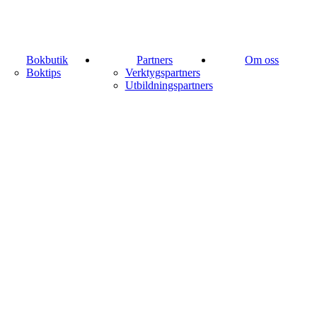
Bokbutik
Partners
Om oss
Boktips
Verktygspartners
Utbildningspartners