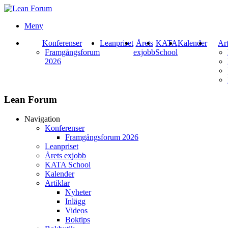
Meny
Konferenser
Leanpriset
Årets
KATA
Kalender
Art
Framgångsforum
exjobb
School
2026
Lean Forum
Navigation
Konferenser
Framgångsforum 2026
Leanpriset
Årets exjobb
KATA School
Kalender
Artiklar
Nyheter
Inlägg
Videos
Boktips