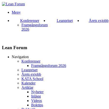
Meny
Konferenser
Leanpriset
Årets exjobb
Framgångsforum
2026
Lean Forum
Navigation
Konferenser
Framgångsforum 2026
Leanpriset
Årets exjobb
KATA School
Kalender
Artiklar
Nyheter
Inlägg
Videos
Boktips