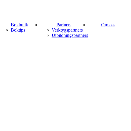
Bokbutik
Partners
Om oss
Boktips
Verktygspartners
Utbildningspartners