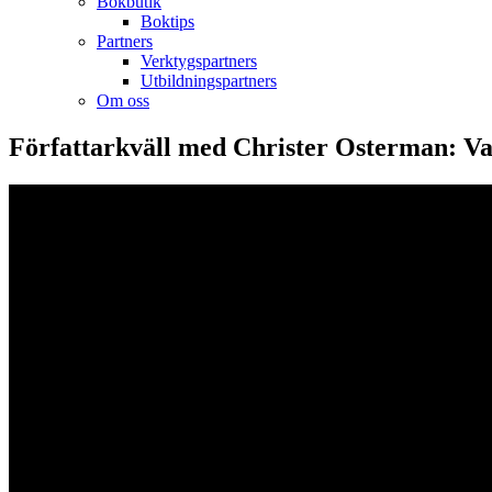
Bokbutik
Boktips
Partners
Verktygspartners
Utbildningspartners
Om oss
Författarkväll med Christer Osterman: Var