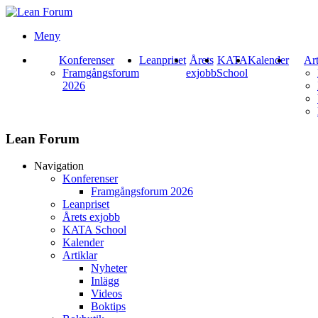
Meny
Konferenser
Leanpriset
Årets
KATA
Kalender
Art
Framgångsforum
exjobb
School
2026
Lean Forum
Navigation
Konferenser
Framgångsforum 2026
Leanpriset
Årets exjobb
KATA School
Kalender
Artiklar
Nyheter
Inlägg
Videos
Boktips