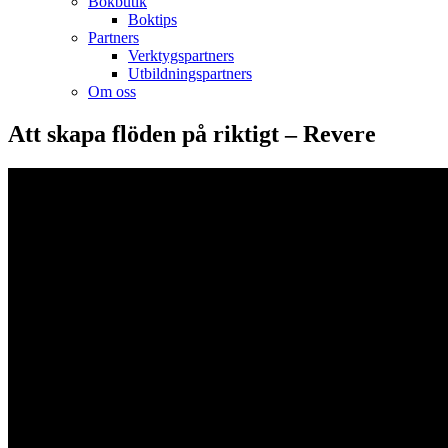
Bokbutik
Boktips
Partners
Verktygspartners
Utbildningspartners
Om oss
Att skapa flöden på riktigt – Revere