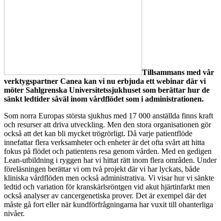
Tillsammans med vår
verktygspartner Canea kan vi nu erbjuda ett webinar där vi
möter Sahlgrenska Universitetssjukhuset som berättar hur de
sänkt ledtider såväl inom vårdflödet som i administrationen.
Som norra Europas största sjukhus med 17 000 anställda finns kraft
och resurser att driva utveckling. Men den stora organisationen gör
också att det kan bli mycket trögrörligt. Då varje patientflöde
innefattar flera verksamheter och enheter är det ofta svårt att hitta
fokus på flödet och patientens resa genom vården. Med en gedigen
Lean-utbildning i ryggen har vi hittat rätt inom flera områden. Under
föreläsningen berättar vi om två projekt där vi har lyckats, både
kliniska vårdflöden men också administrativa. Vi visar hur vi sänkte
ledtid och variation för kranskärlsröntgen vid akut hjärtinfarkt men
också analyser av cancergenetiska prover. Det är exempel där det
måste gå fort eller när kundförfrågningarna har vuxit till ohanterliga
nivåer.