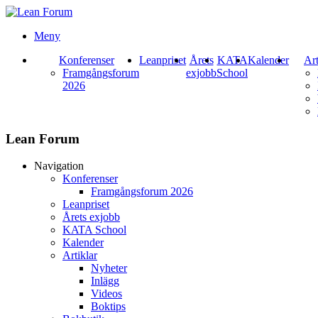
Meny
Konferenser
Leanpriset
Årets
KATA
Kalender
Art
Framgångsforum
exjobb
School
2026
Lean Forum
Navigation
Konferenser
Framgångsforum 2026
Leanpriset
Årets exjobb
KATA School
Kalender
Artiklar
Nyheter
Inlägg
Videos
Boktips