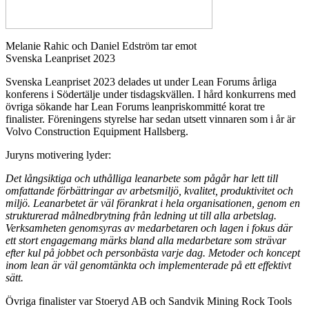
Melanie Rahic och Daniel Edström tar emot
Svenska Leanpriset 2023
Svenska Leanpriset 2023 delades ut under Lean Forums årliga
konferens i Södertälje under tisdagskvällen. I hård konkurrens med
övriga sökande har Lean Forums leanpriskommitté korat tre
finalister. Föreningens styrelse har sedan utsett vinnaren som i år är
Volvo Construction Equipment Hallsberg.
Juryns motivering lyder:
Det långsiktiga och uthålliga leanarbete som pågår har lett till
omfattande förbättringar av arbetsmiljö, kvalitet, produktivitet och
miljö. Leanarbetet är väl förankrat i hela organisationen, genom en
strukturerad målnedbrytning från ledning ut till alla arbetslag.
Verksamheten genomsyras av medarbetaren och lagen i fokus där
ett stort engagemang märks bland alla medarbetare som strävar
efter kul på jobbet och personbästa varje dag. Metoder och koncept
inom lean är väl genomtänkta och implementerade på ett effektivt
sätt.
Övriga finalister var Stoeryd AB och Sandvik Mining Rock Tools