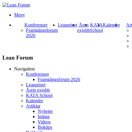
Meny
Konferenser
Leanpriset
Årets
KATA
Kalender
Art
Framgångsforum
exjobb
School
2026
Lean Forum
Navigation
Konferenser
Framgångsforum 2026
Leanpriset
Årets exjobb
KATA School
Kalender
Artiklar
Nyheter
Inlägg
Videos
Boktips