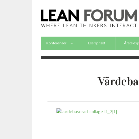
Konferenser
Leanpriset
Årets ex
Framgångsforum 2026
Värdeba