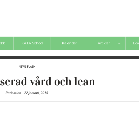
jobb
KATA School
Kalender
Artiklar
Bok
Nyheter
Bokt
NEWS FLASH
Inlägg
serad vård och lean
Videos
Redaktion – 22 januari, 2015
Boktips