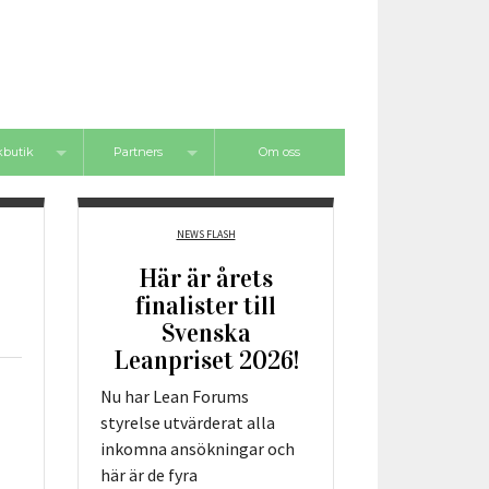
butik
Partners
Om oss
ips
Verktygspartners
NEWS FLASH
Utbildningspartners
Här är årets
finalister till
Svenska
Leanpriset 2026!
Nu har Lean Forums
styrelse utvärderat alla
inkomna ansökningar och
här är de fyra