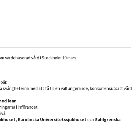
om värdebaserad vård i Stockholm 10 mars.
bär.
a svårigheterna med att få till en välfungerande, konkurrensutsatt vård
med lean
.
ingarna i införandet.
ivå.
ukhuset,
Karolinska Universitetssjukhuset
och
Sahlgrenska