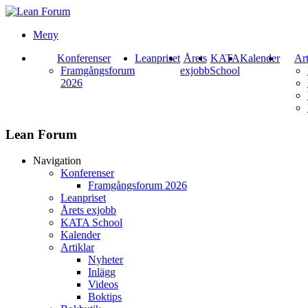
Meny
Konferenser
Leanpriset
Årets
KATA
Kalender
Art
Framgångsforum
exjobb
School
2026
Lean Forum
Navigation
Konferenser
Framgångsforum 2026
Leanpriset
Årets exjobb
KATA School
Kalender
Artiklar
Nyheter
Inlägg
Videos
Boktips