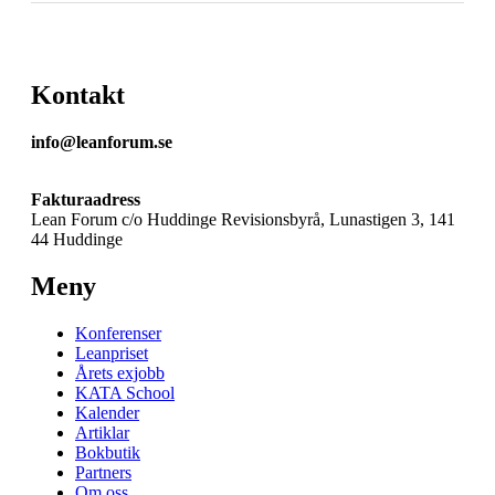
Kontakt
info@leanforum.se
Fakturaadress
Lean Forum c/o Huddinge Revisionsbyrå, Lunastigen 3, 141
44 Huddinge
Meny
Konferenser
Leanpriset
Årets exjobb
KATA School
Kalender
Artiklar
Bokbutik
Partners
Om oss