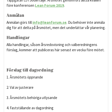
Täppgatan 15 i Södertälje. Årsmötet genomförs alltså kvällen
före konferensen
Lean Forum 2019
.
Anmälan
Anmälan görs till
info@leanforum.se
. Du behöver inte anmäla
dig för att delta på årsmötet, men det underlättar vår planering.
Handlingar
Alla handlingar, såsom årsredovisning och valberedningens
förslag, kommer att publiceras här senast en vecka före mötet.
Förslag till dagordning
1. Årsmötets öppnande
2. Val av justerare
3. Årsmötets behöriga utlysande
4. Fastställande av dagordning