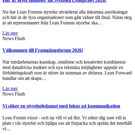
Här är årets finalister till Svenska Leanpriset 2026!
Nu har Lean Forums styrelse utvärderat alla inkomna ansökningar
och här är de fyra organisationer som gått vidare till final. Nästa steg
är att representanter från Lean Forums styrelse ska…
Läs mer
News Flash
Välkommen till Framgångsforum 2026!
När medarbetarnas kunskap, omdöme och kreativitet kombineras
med datadrivna insikter och nya tekniska möjligheter uppstår en
förbättringskraft som är större än summan av delarna. Lean Forward
handlar om att skapa…
Läs mer
News Flash
Vi söker en styrelseledamot med fokus på kommunikation
Lean Forum växer - och nu vill vi nå fler. Vi söker dig som vill ta
plats i vår styrelse och hjälpa oss att förpacka och sprida det innehåll
vi…