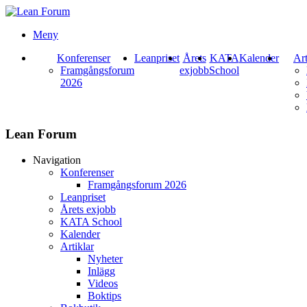
Meny
Konferenser
Leanpriset
Årets
KATA
Kalender
Art
Framgångsforum
exjobb
School
2026
Lean Forum
Navigation
Konferenser
Framgångsforum 2026
Leanpriset
Årets exjobb
KATA School
Kalender
Artiklar
Nyheter
Inlägg
Videos
Boktips