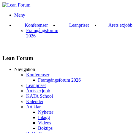
Meny
Konferenser
Leanpriset
Årets exjobb
Framgångsforum
2026
Lean Forum
Navigation
Konferenser
Framgångsforum 2026
Leanpriset
Årets exjobb
KATA School
Kalender
Artiklar
Nyheter
Inlägg
Videos
Boktips