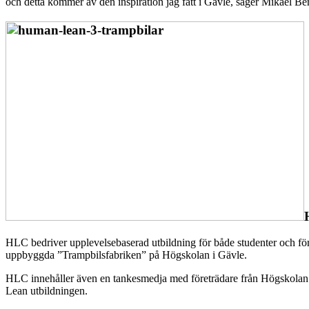
och detta kommer av den inspiration jag fått i Gävle, säger Mikael B
HLC bedriver upplevelsebaserad utbildning för både studenter och före
uppbyggda ”Trampbilsfabriken” på Högskolan i Gävle.
HLC innehåller även en tankesmedja med företrädare från Högskolan i 
Lean utbildningen.