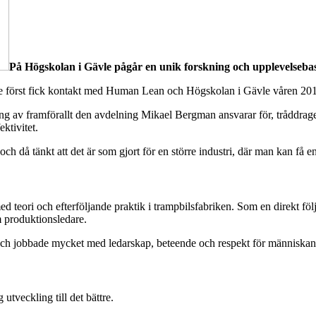
På Högskolan i Gävle pågår en unik forskning och upplevelseb
 de först fick kontakt med Human Lean och Högskolan i Gävle våren 20
dring av framförallt den avdelning Mikael Bergman ansvarar för, tråddra
ktivitet.
 då tänkt att det är som gjort för en större industri, där man kan få e
ed teori och efterföljande praktik i trampbilsfabriken. Som en direkt 
m produktionsledare.
 och jobbade mycket med ledarskap, beteende och respekt för människan
tveckling till det bättre.