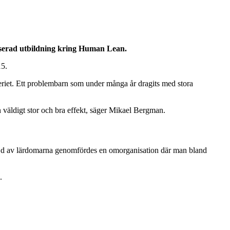
aserad utbildning kring Human Lean.
15.
geriet. Ett problembarn som under många år dragits med stora
n väldigt stor och bra effekt, säger Mikael Bergman.
följd av lärdomarna genomfördes en omorganisation där man bland
.