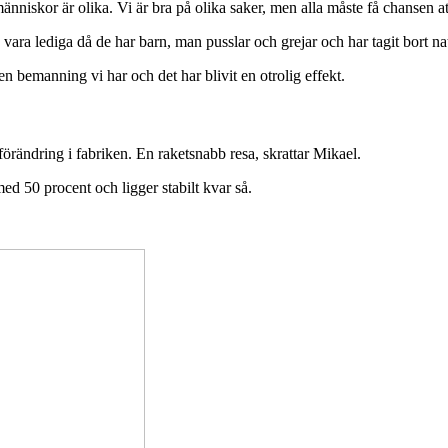
 människor är olika. Vi är bra på olika saker, men alla måste få chansen a
 vara lediga då de har barn, man pusslar och grejar och har tagit bort nat
n bemanning vi har och det har blivit en otrolig effekt.
örändring i fabriken. En raketsnabb resa, skrattar Mikael.
ed 50 procent och ligger stabilt kvar så.