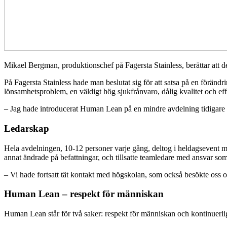
Mikael Bergman, produktionschef på Fagersta Stainless, berättar att
På Fagersta Stainless hade man beslutat sig för att satsa på en förän
lönsamhetsproblem, en väldigt hög sjukfrånvaro, dålig kvalitet och effe
– Jag hade introducerat Human Lean på en mindre avdelning tidigare och
Ledarskap
Hela avdelningen, 10-12 personer varje gång, deltog i heldagsevent m
annat ändrade på befattningar, och tillsatte teamledare med ansvar so
– Vi hade fortsatt tät kontakt med högskolan, som också besökte oss
Human Lean – respekt för människan
Human Lean står för två saker: respekt för människan och kontinuerlig u