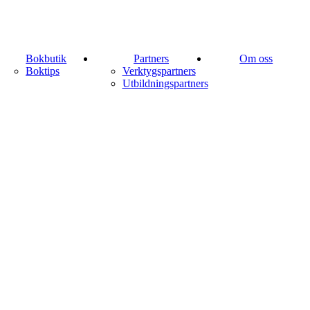
Bokbutik
Partners
Om oss
Boktips
Verktygspartners
Utbildningspartners