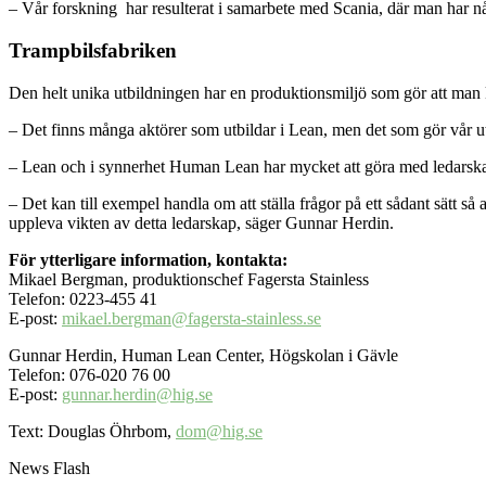
– Vår forskning har resulterat i samarbete med Scania, där man har nå
Trampbilsfabriken
Den helt unika utbildningen har en produktionsmiljö som gör att man 
– Det finns många aktörer som utbildar i Lean, men det som gör vår u
– Lean och i synnerhet Human Lean har mycket att göra med ledarskap.
– Det kan till exempel handla om att ställa frågor på ett sådant sätt så
uppleva vikten av detta ledarskap, säger Gunnar Herdin.
För ytterligare information, kontakta:
Mikael Bergman, produktionschef Fagersta Stainless
Telefon: 0223-455 41
E-post:
mikael.bergman@fagersta-stainless.se
Gunnar Herdin, Human Lean Center, Högskolan i Gävle
Telefon: 076-020 76 00
E-post:
gunnar.herdin@hig.se
Text: Douglas Öhrbom,
dom@hig.se
News Flash