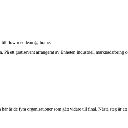
n till flow med lean @ home.
en. På ett gratisevent arrangerat av Enheten Industriell marknadsförin
r är de fyra organisationer som gått vidare till final. Nästa steg är a