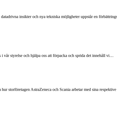
tadrivna insikter och nya tekniska möjligheter uppstår en förbättrin
s i vår styrelse och hjälpa oss att förpacka och sprida det innehåll vi…
 om hur storföretagen AstraZeneca och Scania arbetar med sina respekti