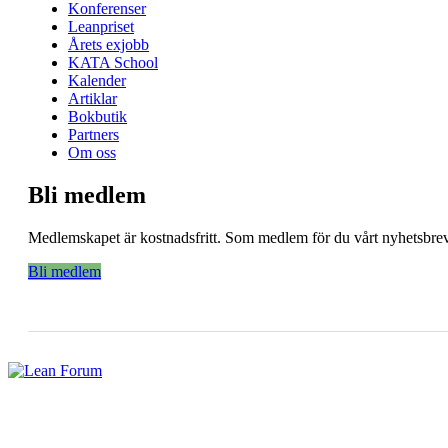
Konferenser
Leanpriset
Årets exjobb
KATA School
Kalender
Artiklar
Bokbutik
Partners
Om oss
Bli medlem
Medlemskapet är kostnadsfritt. Som medlem för du vårt nyhetsbrev 
Bli medlem