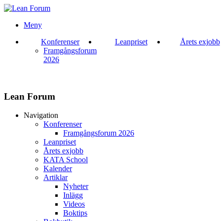
Meny
Konferenser
Leanpriset
Årets exjobb
Framgångsforum
2026
Lean Forum
Navigation
Konferenser
Framgångsforum 2026
Leanpriset
Årets exjobb
KATA School
Kalender
Artiklar
Nyheter
Inlägg
Videos
Boktips