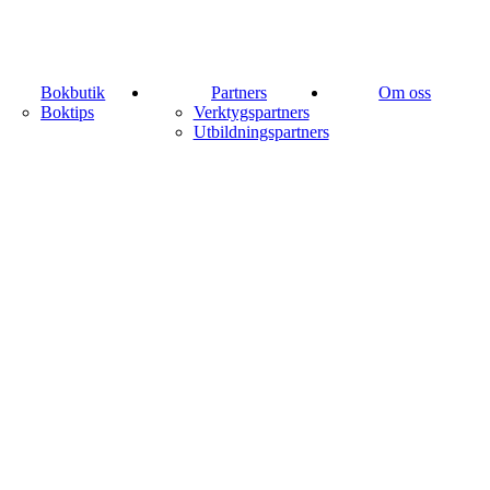
Bokbutik
Partners
Om oss
Boktips
Verktygspartners
Utbildningspartners