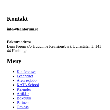
Kontakt
info@leanforum.se
Fakturaadress
Lean Forum c/o Huddinge Revisionsbyrå, Lunastigen 3, 141
44 Huddinge
Meny
Konferenser
Leanpriset
Årets exjobb
KATA School
Kalender
Artiklar
Bokbutik
Partners
Om oss