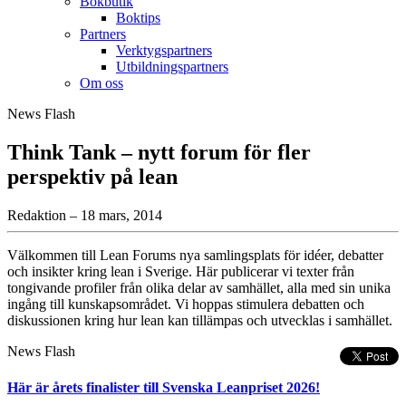
Bokbutik
Boktips
Partners
Verktygspartners
Utbildningspartners
Om oss
News Flash
Think Tank – nytt forum för fler
perspektiv på lean
Redaktion – 18 mars, 2014
Välkommen till Lean Forums nya samlingsplats för idéer, debatter
och insikter kring lean i Sverige. Här publicerar vi texter från
tongivande profiler från olika delar av samhället, alla med sin unika
ingång till kunskapsområdet. Vi hoppas stimulera debatten och
diskussionen kring hur lean kan tillämpas och utvecklas i samhället.
News Flash
Här är årets finalister till Svenska Leanpriset 2026!