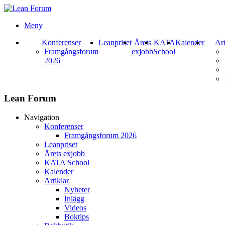
Meny
Konferenser
Leanpriset
Årets
KATA
Kalender
Art
Framgångsforum
exjobb
School
2026
Lean Forum
Navigation
Konferenser
Framgångsforum 2026
Leanpriset
Årets exjobb
KATA School
Kalender
Artiklar
Nyheter
Inlägg
Videos
Boktips