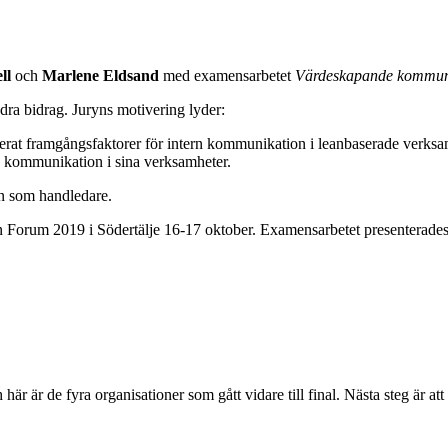
ll
och
Marlene Eldsand
med examensarbetet
Värdeskapande kommuni
dra bidrag. Juryns motivering lyder:
rat framgångsfaktorer för intern kommunikation i leanbaserade verksam
ern kommunikation i sina verksamheter.
on som handledare.
Lean Forum 2019 i Södertälje 16-17 oktober. Examensarbetet presenter
r är de fyra organisationer som gått vidare till final. Nästa steg är a