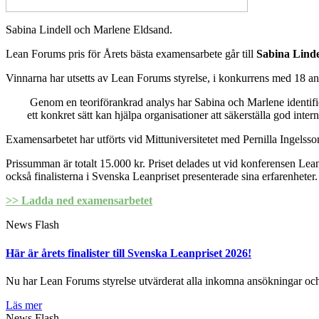
Sabina Lindell och Marlene Eldsand.
Lean Forums pris för Årets bästa examensarbete går till
Sabina Linde
Vinnarna har utsetts av Lean Forums styrelse, i konkurrens med 18 an
Genom en teoriförankrad analys har Sabina och Marlene identifie
ett konkret sätt kan hjälpa organisationer att säkerställa god int
Examensarbetet har utförts vid Mittuniversitetet med Pernilla Ingelss
Prissumman är totalt 15.000 kr. Priset delades ut vid konferensen 
också finalisterna i Svenska Leanpriset presenterade sina erfarenheter.
>> Ladda ned examensarbetet
News Flash
Här är årets finalister till Svenska Leanpriset 2026!
Nu har Lean Forums styrelse utvärderat alla inkomna ansökningar och hä
Läs mer
News Flash