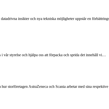
tadrivna insikter och nya tekniska möjligheter uppstår en förbättrin
s i vår styrelse och hjälpa oss att förpacka och sprida det innehåll vi…
 om hur storföretagen AstraZeneca och Scania arbetar med sina respekti