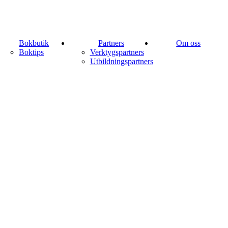
Bokbutik
Partners
Om oss
Boktips
Verktygspartners
Utbildningspartners