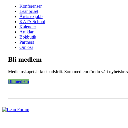
Konferenser
Leanpriset
Årets exjobb
KATA School
Kalender
Artiklar
Bokbutik
Partners
Om oss
Bli medlem
Medlemskapet är kostnadsfritt. Som medlem för du vårt nyhetsbrev 
Bli medlem