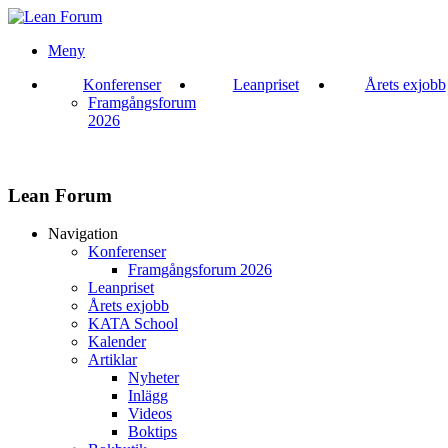
Meny
Konferenser
Leanpriset
Årets exjobb
Framgångsforum
2026
Lean Forum
Navigation
Konferenser
Framgångsforum 2026
Leanpriset
Årets exjobb
KATA School
Kalender
Artiklar
Nyheter
Inlägg
Videos
Boktips