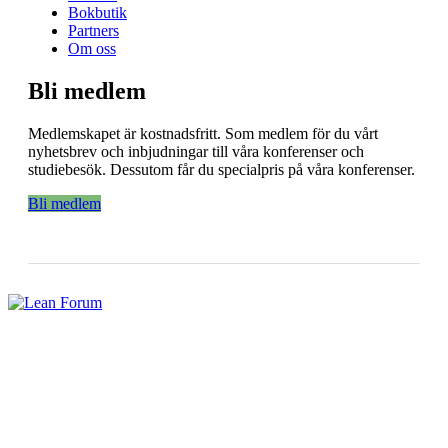
Bokbutik
Partners
Om oss
Bli medlem
Medlemskapet är kostnadsfritt. Som medlem för du vårt
nyhetsbrev och inbjudningar till våra konferenser och
studiebesök. Dessutom får du specialpris på våra konferenser.
Bli medlem
Lean Forum är en ideell förening med uppgift att vara samhällets
ledande inspiratör och informatör för att maximera värde och att
minimera slöseri. Varje år uppmärksammar vi föredömen inom lean