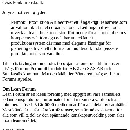
deras konkurrenskraft.
Juryns motivering lyder:
Permobil Produktion AB bedriver ett långsiktigt leanarbete som
är väl förankrat i hela organisationen. Ledningen driver och
utvecklar leanarbetet med stort förtroende för alla medarbetares
kompetens och förmåga och har utvecklat ett
produktionssystem där man med eleganta lösningar för
planering och visuell information monterar kundanpassade
produkter med stor variation.
Till årets tävling nominerades tio organisationer och till finalister
utsågs förutom Permobil Produktion AB även SAS AB och
Sundsvalls kommun, Mat och Måltider. Vinnaren utsåg av Lean
Forums styrelse.
Om
Lean Forum
Lean Forum är en ideell förening med uppgift att vara samhällets
ledande inspiratör och informatör för att maximera värde och att
minimera slöseri. Vi är 6000 medlemmar från alla delar av samhället.
Mest kända är vi för våra
konferenser
, som är mötesplatserna för
alla som vill ta del av den spännande kunskapsutveckling som sker
inom leanområdet.