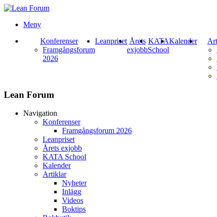
Meny
Konferenser
Leanpriset
Årets
KATA
Kalender
Art
Framgångsforum
exjobb
School
2026
Lean Forum
Navigation
Konferenser
Framgångsforum 2026
Leanpriset
Årets exjobb
KATA School
Kalender
Artiklar
Nyheter
Inlägg
Videos
Boktips