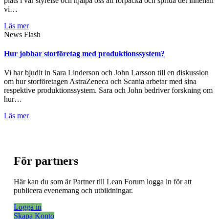
plats i vår styrelse och hjälpa oss att förpacka och sprida det innehåll
vi…
Läs mer
News Flash
Hur jobbar storföretag med produktionssystem?
Vi har bjudit in Sara Linderson och John Larsson till en diskussion
om hur storföretagen AstraZeneca och Scania arbetar med sina
respektive produktionssystem. Sara och John bedriver forskning om
hur…
Läs mer
För partners
Här kan du som är Partner till Lean Forum logga in för att
publicera evenemang och utbildningar.
Logga in
Skapa Konto