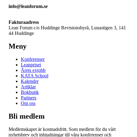
info@leanforum.se
Fakturaadress
Lean Forum c/o Huddinge Revisionsbyrå, Lunastigen 3, 141
44 Huddinge
Meny
Konferenser
Leanpriset
Årets exjobb
KATA School
Kalender
Artiklar
Bokbutik
Partners
Om oss
Bli medlem
Medlemskapet är kostnadsfritt. Som medlem för du vårt
nyhetsbrev och inbjudningar till våra konferenser och