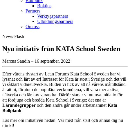
Bokbutik
Boktips
Partners
Verktygspartners
Utbildningspartners
Om oss
News Flash
Nya initiativ från KATA School Sweden
Marcus Sandin – 16 september, 2022
Efter vårens rivstart av Lean Forums Kata School Sweden har vi
lyssnat och lärt av er! Intresset för Kata är stort i Sverige och det vill
vi såklart vidareutveckla. Bilden vi fick av att nå vårens måltillstånd
är att ni, förutom de populära veckomötena, vill vara mer aktiva,
nätverka och lära av varandra. Därför startar vi nu nya initiativ för
att fördjupa och bredda Kata School i Sverige; det ena är
Lärandegrupper
och den andra går under arbetsnamnet
Kata
Bollplank
.
Läs mer om initiativen nedan. Var med från start och anmäl dig nu
direkt!