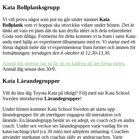
Kata Bollplanksgrupp
Vi vill prova något som just nu går under namnet
Kata
Bollplank
som vi hoppas ska utvecklas vidare under hösten. Det är
tänkt att vara en plats där du kan dryfta idéer och dela erfarenheter.
Goda som dåliga. Formerna för detta kommer vi ta fram i sann Kata-
anda med hjälp av experiment tillsammans med er. Vi startar med ett
första digitalt möte där vi experimenterar fram former och ämnen för
fortsättningen:
torsdagen den 6 oktober kl 12.30-13.30.
Anmäl ditt intresse här så får du en kallelse till det första mötet
.
Anmäl dig senast den 30/9.
Kata Lärandegrupper
Vill du lära dig Toyota Kata på riktigt? Följ med när Kata School
Sweden introducerar
Lärandegrupper
!
Under hösten kommer Kata School Sweden att starta upp
lärandegrupper för att ytterligare engagera till interaktion och
lärande. En lärandegrupp består av en adept, en coach och en andra
coach. Under sex veckor ses lärandegruppen varje vardag för en
katacoachingcykel (ca 30 min) mot adeptens utmaning. Coachen
använder startkatan och coachas själv av andracoachen. Varje