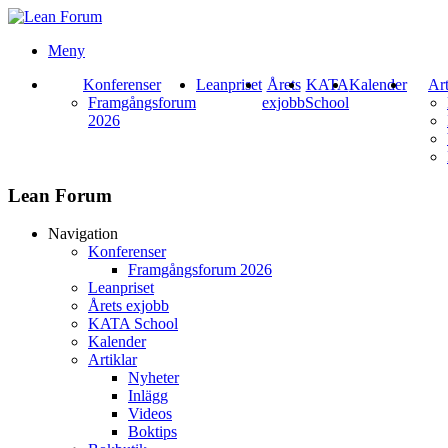
Meny
Konferenser
Leanpriset
Årets
KATA
Kalender
Art
Framgångsforum
exjobb
School
2026
Lean Forum
Navigation
Konferenser
Framgångsforum 2026
Leanpriset
Årets exjobb
KATA School
Kalender
Artiklar
Nyheter
Inlägg
Videos
Boktips