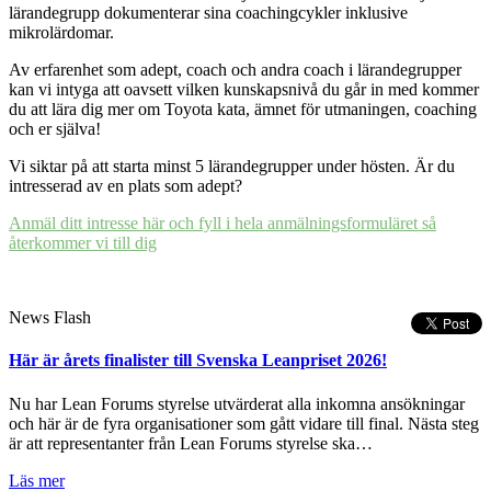
lärandegrupp dokumenterar sina coachingcykler inklusive
mikrolärdomar.
Av erfarenhet som adept, coach och andra coach i lärandegrupper
kan vi intyga att oavsett vilken kunskapsnivå du går in med kommer
du att lära dig mer om Toyota kata, ämnet för utmaningen, coaching
och er själva!
Vi siktar på att starta minst 5 lärandegrupper under hösten. Är du
intresserad av en plats som adept?
Anmäl ditt intresse här och fyll i hela anmälningsformuläret så
återkommer vi till dig
News Flash
Här är årets finalister till Svenska Leanpriset 2026!
Nu har Lean Forums styrelse utvärderat alla inkomna ansökningar
och här är de fyra organisationer som gått vidare till final. Nästa steg
är att representanter från Lean Forums styrelse ska…
Läs mer