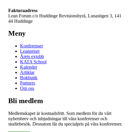
Fakturaadress
Lean Forum c/o Huddinge Revisionsbyrå, Lunastigen 3, 141
44 Huddinge
Meny
Konferenser
Leanpriset
Årets exjobb
KATA School
Kalender
Artiklar
Bokbutik
Partners
Om oss
Bli medlem
Medlemskapet är kostnadsfritt. Som medlem för du vårt
nyhetsbrev och inbjudningar till våra konferenser och
studiebesök. Dessutom får du specialpris på våra konferenser.