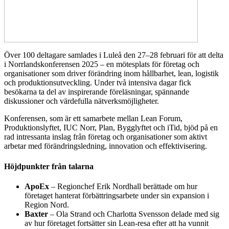
Över 100 deltagare samlades i Luleå den 27–28 februari för att delta
i Norrlandskonferensen 2025 – en mötesplats för företag och
organisationer som driver förändring inom hållbarhet, lean, logistik
och produktionsutveckling. Under två intensiva dagar fick
besökarna ta del av inspirerande föreläsningar, spännande
diskussioner och värdefulla nätverksmöjligheter.
Konferensen, som är ett samarbete mellan Lean Forum,
Produktionslyftet, IUC Norr, Plan, Bygglyftet och iTid, bjöd på en
rad intressanta inslag från företag och organisationer som aktivt
arbetar med förändringsledning, innovation och effektivisering.
Höjdpunkter från talarna
ApoEx
– Regionchef Erik Nordhall berättade om hur
företaget hanterat förbättringsarbete under sin expansion i
Region Nord.
Baxter
– Ola Strand och Charlotta Svensson delade med sig
av hur företaget fortsätter sin Lean-resa efter att ha vunnit