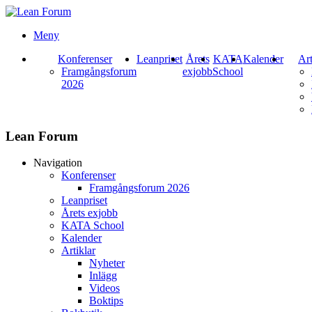
Meny
Konferenser
Leanpriset
Årets
KATA
Kalender
Art
Framgångsforum
exjobb
School
2026
Lean Forum
Navigation
Konferenser
Framgångsforum 2026
Leanpriset
Årets exjobb
KATA School
Kalender
Artiklar
Nyheter
Inlägg
Videos
Boktips