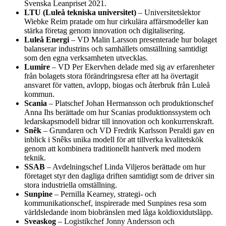
Svenska Leanpriset 2021.
LTU (Luleå tekniska universitet)
– Universitetslektor
Wiebke Reim pratade om hur cirkulära affärsmodeller kan
stärka företag genom innovation och digitalisering.
Luleå Energi
– VD Malin Larsson presenterade hur bolaget
balanserar industrins och samhällets omställning samtidigt
som den egna verksamheten utvecklas.
Lumire
– VD Per Ekervhen delade med sig av erfarenheter
från bolagets stora förändringsresa efter att ha övertagit
ansvaret för vatten, avlopp, biogas och återbruk från Luleå
kommun.
Scania
– Platschef Johan Hermansson och produktionschef
Anna Ihs berättade om hur Scanias produktionssystem och
ledarskapsmodell bidrar till innovation och konkurrenskraft.
Snêk
– Grundaren och VD Fredrik Karlsson Peraldi gav en
inblick i Snêks unika modell för att tillverka kvalitetskök
genom att kombinera traditionellt hantverk med modern
teknik.
SSAB
– Avdelningschef Linda Viljeros berättade om hur
företaget styr den dagliga driften samtidigt som de driver sin
stora industriella omställning.
Sunpine
– Pernilla Kearney, strategi- och
kommunikationschef, inspirerade med Sunpines resa som
världsledande inom biobränslen med låga koldioxidutsläpp.
Sveaskog
– Logistikchef Jonny Andersson och