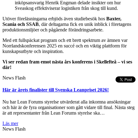
inköpsansvarig Henrik Engman delade insikter om hur
Sveaskog effektiviserar logistiken från skog till kund.
Utöver föreläsningarna erbjöds även studiebesök hos
Baxter,
Scania och SSAB
, där deltagarna fick en unik inblick i företagens
produktionsmiljöer och pågående förändringsarbete.
Med ett fullspäckat program och ett brett spektrum av ämnen var
Norrlandskonferensen 2025 en succé och en viktig plattform för
kunskapsutbyte och inspiration.
Vi ser redan fram emot nästa års konferens i Skellefteå – vi ses
där!
News Flash
Här är årets finalister till Svenska Leanpriset 2026!
Nu har Lean Forums styrelse utvärderat alla inkomna ansökningar
och här är de fyra organisationer som gått vidare till final. Nästa steg
är att representanter från Lean Forums styrelse ska…
Läs mer
News Flash