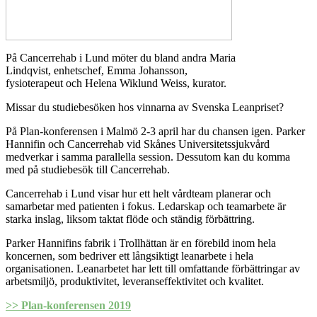
På Cancerrehab i Lund möter du bland andra Maria
Lindqvist, enhetschef, Emma Johansson,
fysioterapeut och Helena Wiklund Weiss, kurator.
Missar du studiebesöken hos vinnarna av Svenska Leanpriset?
På Plan-konferensen i Malmö 2-3 april har du chansen igen. Parker
Hannifin och Cancerrehab vid Skånes Universitetssjukvård
medverkar i samma parallella session. Dessutom kan du komma
med på studiebesök till Cancerrehab.
Cancerrehab i Lund visar hur ett helt vårdteam planerar och
samarbetar med patienten i fokus. Ledarskap och teamarbete är
starka inslag, liksom taktat flöde och ständig förbättring.
Parker Hannifins fabrik i Trollhättan är en förebild inom hela
koncernen, som bedriver ett långsiktigt leanarbete i hela
organisationen. Leanarbetet har lett till omfattande förbättringar av
arbetsmiljö, produktivitet, leveranseffektivitet och kvalitet.
>> Plan-konferensen 2019