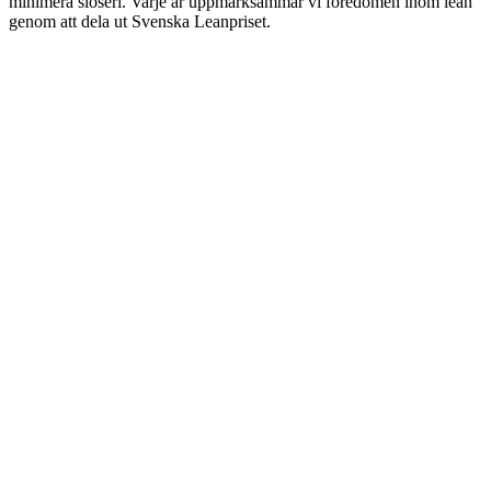
minimera slöseri. Varje år uppmärksammar vi föredömen inom lean
genom att dela ut Svenska Leanpriset.