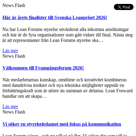
News Flash
Här är årets finalister till Svenska Leanpriset 2026!
Nu har Lean Forums styrelse utvärderat alla inkomna ansökningar
och här är de fyra organisationer som gått vidare till final. Nästa steg
är att representanter från Lean Forums styrelse ska…
Läs mer
News Flash
Välkommen till Framgångsforum 2026!
När medarbetarnas kunskap, omdöme och kreativitet kombineras
med datadrivna insikter och nya tekniska möjligheter uppstår en
förbättringskraft som är större än summan av delarna. Lean Forward
handlar om att skapa…
Läs mer
News Flash
Vi söker en styrelseledamot med fokus på kommunikation
Lean Forum växer - och nu vill vi nå fler. Vi söker dig som vill ta