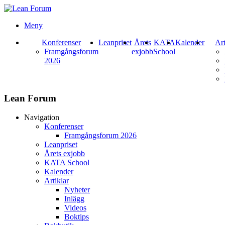
Meny
Konferenser
Leanpriset
Årets
KATA
Kalender
Art
Framgångsforum
exjobb
School
2026
Lean Forum
Navigation
Konferenser
Framgångsforum 2026
Leanpriset
Årets exjobb
KATA School
Kalender
Artiklar
Nyheter
Inlägg
Videos
Boktips