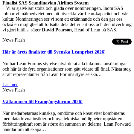
Finalist SAS Scandinavian Airlines System
– Vi är självklart stolta och glada över nomineringen. Inom SAS
jobbar vi målmedvetet med att utveckla vår Lean-kapacitet och vår
kultur. Nomineringen ser vi som ett erkännande och den ger oss
också en möjlighet att fortsätta dela det vi lärt oss och den utveckling
vi gjort hittills, säger
David Pearson
, Head of Lean på SAS.
News Flash
Här är årets finalister till Svenska Leanpriset 2026!
Nu har Lean Forums styrelse utvärderat alla inkomna ansökningar
och här är de fyra organisationer som gått vidare till final. Nästa steg
är att representanter från Lean Forums styrelse ska…
Läs mer
News Flash
Välkommen till Framgångsforum 2026!
När medarbetarnas kunskap, omdöme och kreativitet kombineras
med datadrivna insikter och nya tekniska möjligheter uppstår en
förbättringskraft som är större än summan av delarna. Lean Forward
handlar om att skapa…