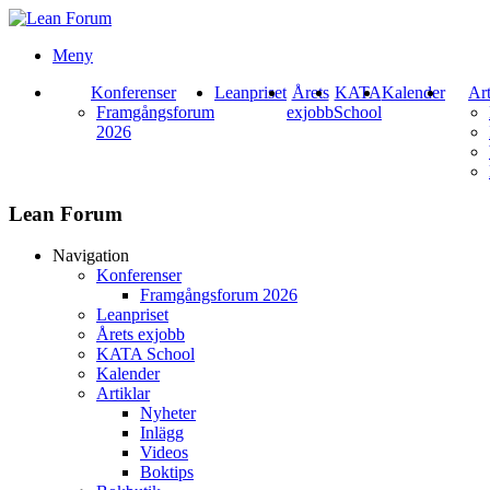
Meny
Konferenser
Leanpriset
Årets
KATA
Kalender
Art
Framgångsforum
exjobb
School
2026
Lean Forum
Navigation
Konferenser
Framgångsforum 2026
Leanpriset
Årets exjobb
KATA School
Kalender
Artiklar
Nyheter
Inlägg
Videos
Boktips