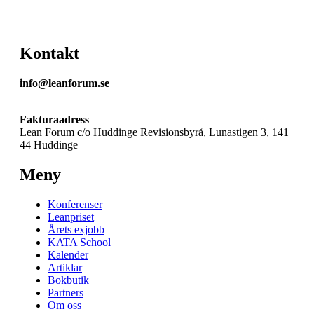
Kontakt
info@leanforum.se
Fakturaadress
Lean Forum c/o Huddinge Revisionsbyrå, Lunastigen 3, 141
44 Huddinge
Meny
Konferenser
Leanpriset
Årets exjobb
KATA School
Kalender
Artiklar
Bokbutik
Partners
Om oss