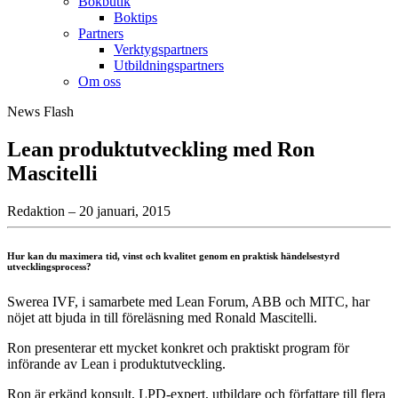
Bokbutik
Boktips
Partners
Verktygspartners
Utbildningspartners
Om oss
News Flash
Lean produktutveckling med Ron
Mascitelli
Redaktion – 20 januari, 2015
Hur kan du maximera tid, vinst och kvalitet genom en praktisk händelsestyrd
utvecklingsprocess?
Swerea IVF, i samarbete med Lean Forum, ABB och MITC, har
nöjet att bjuda in till föreläsning med Ronald Mascitelli.
Ron presenterar ett mycket konkret och praktiskt program för
införande av Lean i produktutveckling.
Ron är erkänd konsult, LPD-expert, utbildare och författare till flera