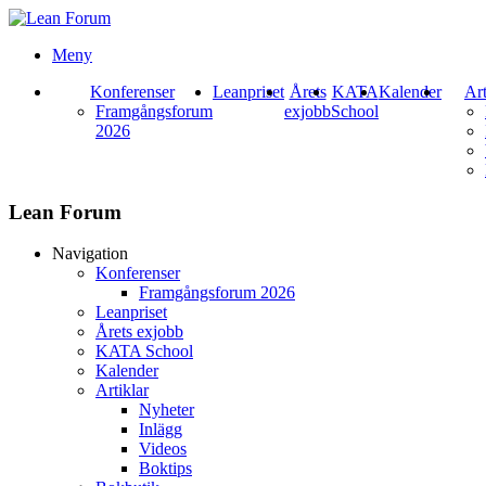
Meny
Konferenser
Leanpriset
Årets
KATA
Kalender
Art
Framgångsforum
exjobb
School
2026
Lean Forum
Navigation
Konferenser
Framgångsforum 2026
Leanpriset
Årets exjobb
KATA School
Kalender
Artiklar
Nyheter
Inlägg
Videos
Boktips