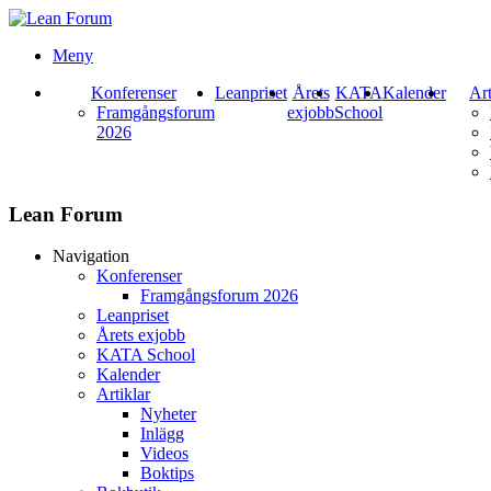
Meny
Konferenser
Leanpriset
Årets
KATA
Kalender
Art
Framgångsforum
exjobb
School
2026
Lean Forum
Navigation
Konferenser
Framgångsforum 2026
Leanpriset
Årets exjobb
KATA School
Kalender
Artiklar
Nyheter
Inlägg
Videos
Boktips