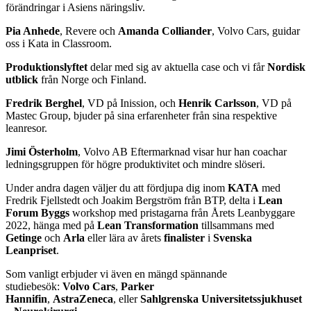
förändringar i Asiens näringsliv.
Pia Anhede
, Revere och
Amanda Colliander
, Volvo Cars, guidar
oss i Kata in Classroom.
Produktionslyftet
delar med sig av aktuella case och vi får
Nordisk
utblick
från Norge och Finland.
Fredrik Berghel
, VD på Inission, och
Henrik Carlsson
, VD på
Mastec Group, bjuder på sina erfarenheter från sina respektive
leanresor.
Jimi Österholm
, Volvo AB Eftermarknad visar hur han coachar
ledningsgruppen för högre produktivitet och mindre slöseri.
Under andra dagen väljer du att fördjupa dig inom
KATA
med
Fredrik Fjellstedt och Joakim Bergström från BTP, delta i
Lean
Forum Byggs
workshop med pristagarna från Årets Leanbyggare
2022, hänga med på
Lean Transformation
tillsammans med
Getinge
och
Arla
eller lära av årets
finalister
i
Svenska
Leanpriset
.
Som vanligt erbjuder vi även en mängd spännande
studiebesök:
Volvo Cars
,
Parker
Hannifin
,
AstraZeneca
, eller
Sahlgrenska
Universitetssjukhuset