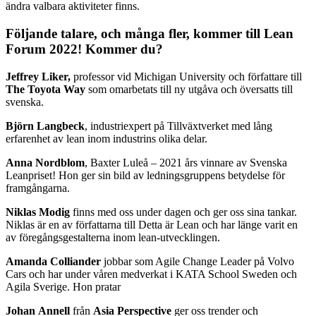
ändra valbara aktiviteter finns.
Följande talare, och många fler, kommer till Lean
Forum 2022! Kommer du?
Jeffrey Liker,
professor vid Michigan University och författare till
The Toyota Way
som omarbetats till ny utgåva och översatts till
svenska.
Björn Langbeck
, industriexpert på Tillväxtverket med lång
erfarenhet av lean inom industrins olika delar.
Anna Nordblom
, Baxter Luleå – 2021 års vinnare av Svenska
Leanpriset! Hon ger sin bild av ledningsgruppens betydelse för
framgångarna.
Niklas Modig
finns med oss under dagen och ger oss sina tankar.
Niklas är en av författarna till Detta är Lean och har länge varit en
av föregångsgestalterna inom lean-utvecklingen.
Amanda Colliander
jobbar som Agile Change Leader på Volvo
Cars och har under våren medverkat i KATA School Sweden och
Agila Sverige. Hon pratar
Johan Annell
från
Asia Perspective
ger oss trender och