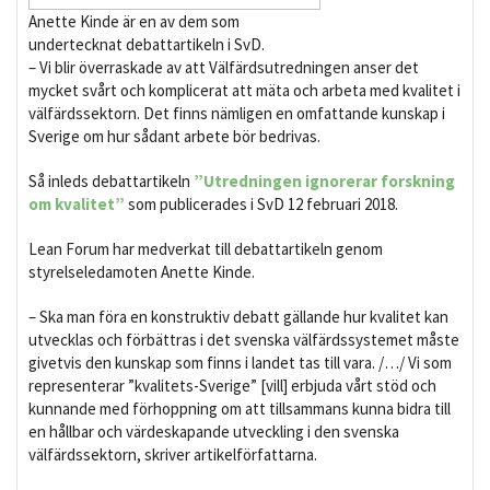
Anette Kinde är en av dem som
undertecknat debattartikeln i SvD.
– Vi blir överraskade av att Välfärdsutredningen anser det
mycket svårt och komplicerat att mäta och arbeta med kvalitet i
välfärdssektorn. Det finns nämligen en omfattande kunskap i
Sverige om hur sådant arbete bör bedrivas.
Så inleds debattartikeln
”Utredningen ignorerar forskning
om kvalitet”
som publicerades i SvD 12 februari 2018.
Lean Forum har medverkat till debattartikeln genom
styrelseledamoten Anette Kinde.
– Ska man föra en konstruktiv debatt gällande hur kvalitet kan
utvecklas och förbättras i det svenska välfärdssystemet måste
givetvis den kunskap som finns i landet tas till vara. /…/ Vi som
representerar ”kvalitets-Sverige” [vill] erbjuda vårt stöd och
kunnande med förhoppning om att tillsammans kunna bidra till
en hållbar och värdeskapande utveckling i den svenska
välfärdssektorn, skriver artikelförfattarna.