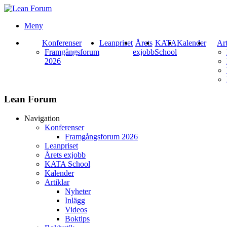
Meny
Konferenser
Leanpriset
Årets
KATA
Kalender
Art
Framgångsforum
exjobb
School
2026
Lean Forum
Navigation
Konferenser
Framgångsforum 2026
Leanpriset
Årets exjobb
KATA School
Kalender
Artiklar
Nyheter
Inlägg
Videos
Boktips