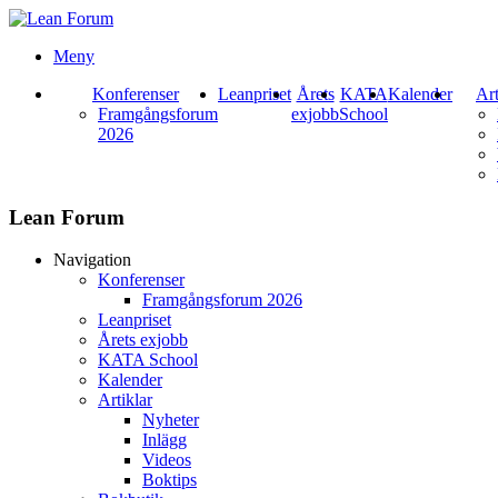
Meny
Konferenser
Leanpriset
Årets
KATA
Kalender
Art
Framgångsforum
exjobb
School
2026
Lean Forum
Navigation
Konferenser
Framgångsforum 2026
Leanpriset
Årets exjobb
KATA School
Kalender
Artiklar
Nyheter
Inlägg
Videos
Boktips