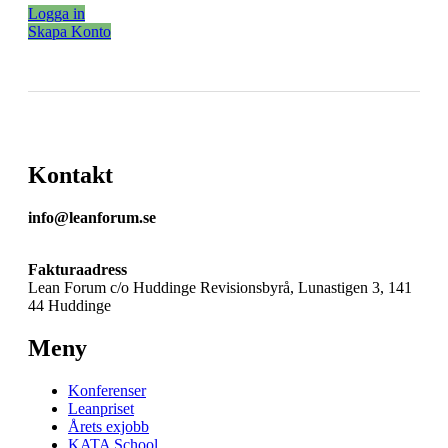
Logga in
Skapa Konto
Kontakt
info@leanforum.se
Fakturaadress
Lean Forum c/o Huddinge Revisionsbyrå, Lunastigen 3, 141
44 Huddinge
Meny
Konferenser
Leanpriset
Årets exjobb
KATA School