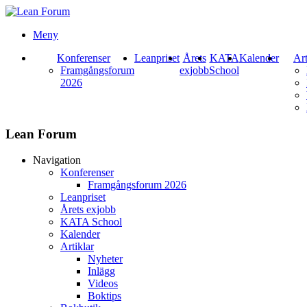
Meny
Konferenser
Leanpriset
Årets
KATA
Kalender
Art
Framgångsforum
exjobb
School
2026
Lean Forum
Navigation
Konferenser
Framgångsforum 2026
Leanpriset
Årets exjobb
KATA School
Kalender
Artiklar
Nyheter
Inlägg
Videos
Boktips