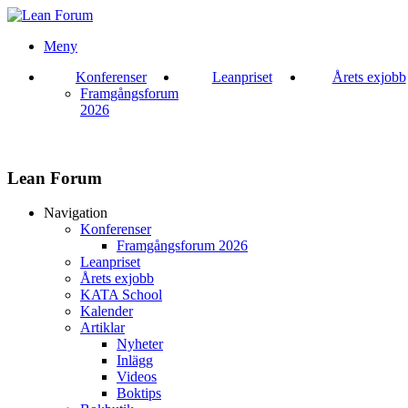
Meny
Konferenser
Leanpriset
Årets exjobb
Framgångsforum
2026
Lean Forum
Navigation
Konferenser
Framgångsforum 2026
Leanpriset
Årets exjobb
KATA School
Kalender
Artiklar
Nyheter
Inlägg
Videos
Boktips