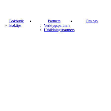
Bokbutik
Partners
Om oss
Boktips
Verktygspartners
Utbildningspartners