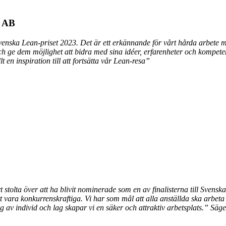
d AB
venska Lean-priset 2023. Det är ett erkännande för vårt hårda arbete me
h ge dem möjlighet att bidra med sina idéer, erfarenheter och kompetenser
en inspiration till att fortsätta vår Lean-resa”
t stolta över att ha blivit nominerade som en av finalisterna till Sven
t vara konkurrenskraftiga. Vi har som mål att alla anställda ska arbeta 
 av individ och lag skapar vi en säker och attraktiv arbetsplats.” Säg