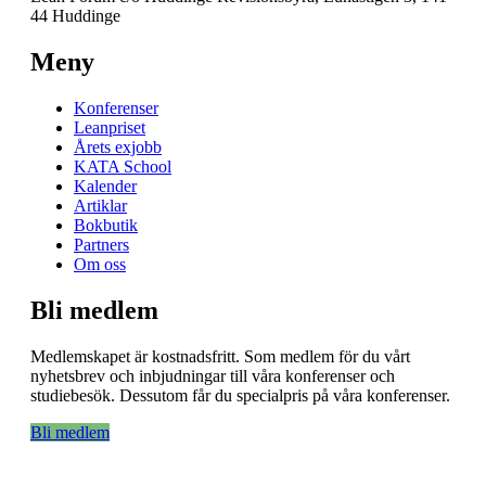
44 Huddinge
Meny
Konferenser
Leanpriset
Årets exjobb
KATA School
Kalender
Artiklar
Bokbutik
Partners
Om oss
Bli medlem
Medlemskapet är kostnadsfritt. Som medlem för du vårt
nyhetsbrev och inbjudningar till våra konferenser och
studiebesök. Dessutom får du specialpris på våra konferenser.
Bli medlem