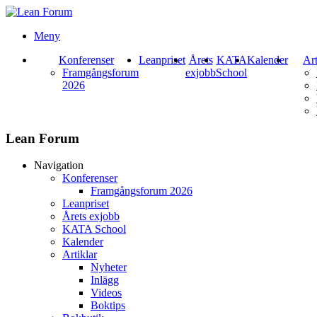
Meny
Konferenser
Leanpriset
Årets
KATA
Kalender
Art
Framgångsforum
exjobb
School
2026
Lean Forum
Navigation
Konferenser
Framgångsforum 2026
Leanpriset
Årets exjobb
KATA School
Kalender
Artiklar
Nyheter
Inlägg
Videos
Boktips