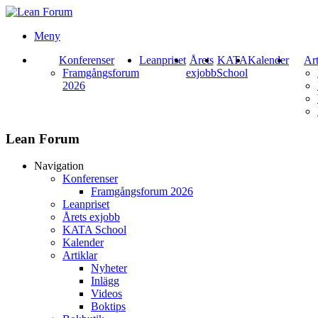
Meny
Konferenser
Leanpriset
Årets
KATA
Kalender
Art
Framgångsforum
exjobb
School
2026
Lean Forum
Navigation
Konferenser
Framgångsforum 2026
Leanpriset
Årets exjobb
KATA School
Kalender
Artiklar
Nyheter
Inlägg
Videos
Boktips