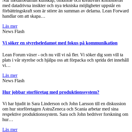
När medarbetarnas kunskap, omdöme och kreativitet kombineras
med datadrivna insikter och nya tekniska möjligheter uppstår en
förbättringskraft som är större än summan av delarna. Lean Forward
handlar om att skapa…
Läs mer
News Flash
Vi söker en styrelseledamot med fokus på kommunikation
Lean Forum växer - och nu vill vi nå fler. Vi söker dig som vill ta
plats i vår styrelse och hjälpa oss att förpacka och sprida det innehåll
vi…
Läs mer
News Flash
Hur jobbar storföretag med produktionssystem?
Vi har bjudit in Sara Linderson och John Larsson till en diskussion
om hur storföretagen AstraZeneca och Scania arbetar med sina
respektive produktionssystem. Sara och John bedriver forskning om
hur…
Läs mer