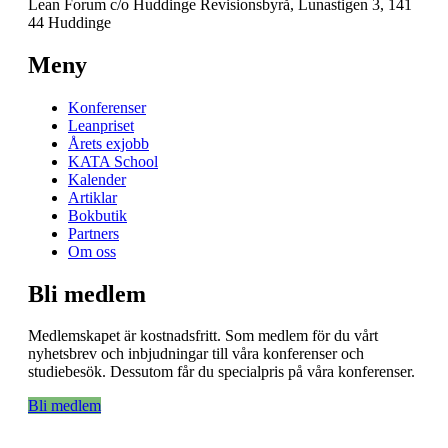
Lean Forum c/o Huddinge Revisionsbyrå, Lunastigen 3, 141
44 Huddinge
Meny
Konferenser
Leanpriset
Årets exjobb
KATA School
Kalender
Artiklar
Bokbutik
Partners
Om oss
Bli medlem
Medlemskapet är kostnadsfritt. Som medlem för du vårt
nyhetsbrev och inbjudningar till våra konferenser och
studiebesök. Dessutom får du specialpris på våra konferenser.
Bli medlem