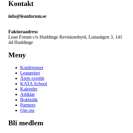
Kontakt
info@leanforum.se
Fakturaadress
Lean Forum c/o Huddinge Revisionsbyrå, Lunastigen 3, 141
44 Huddinge
Meny
Konferenser
Leanpriset
Årets exjobb
KATA School
Kalender
Artiklar
Bokbutik
Partners
Om oss
Bli medlem