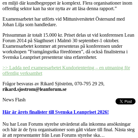
en miljö där kundbegreppet är komplext. Flera organisationer inom
offentlig sektor kan ha stor nytta av att läsa denna rapport.”
Examensarbetet har utförts vid Mittuniversitetet Östersund med
Johan Lilja som handledare.
Prissumman är totalt 15.000 kr. Priset delas ut vid konferensen Lean
Forum 2014 på Slagthuset i Malmö 30 september-1 oktober.
Examensarbetet kommer att presenteras på konferensen under
workshopen ”Framgångsrika föredömen”, då också finalisterna i
Svenska Leanpriset presenterar sina erfarenheter.
>> Ladda ned examensarbetet Kundorientering – en utmaning för
offentlig verksamhet
Frågor besvaras av Rikard Sjöström, 070-795 29 29,
rikard.sjostrom@leanforum.se
News Flash
Här är årets finalister till Svenska Leanpriset 2026!
Nu har Lean Forums styrelse utvärderat alla inkomna ansökningar
och här är de fyra organisationer som gått vidare till final. Nästa steg
är att representanter från Lean Forums styrelse ska…