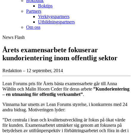
Bokbutik
Boktips
Partners
Verktygspartners
Utbildningspartners
Om oss
News Flash
Årets examensarbete fokuserar
kundorientering inom offentlig sektor
Redaktion – 12 september, 2014
Lean Forums pris för Årets bästa examensarbete går till Anna
Wåhlin och Malin Hoorn Ceder för deras arbete
”Kundorientering
– en utmaning för offentlig verksamhet”
.
Vinnarna har utsetts av Lean Forums styrelse, i konkurrens med 24
andra bidrag. Motiveringen lyder:
”Det centrala i lean och kvalitetsutveckling är fokus på ökat värde
för kunden. Examensarbetet utmärker sig genom att fokusera på
betydelsen av utifrånperspektiv i förbättringsarbetet och föra in det i