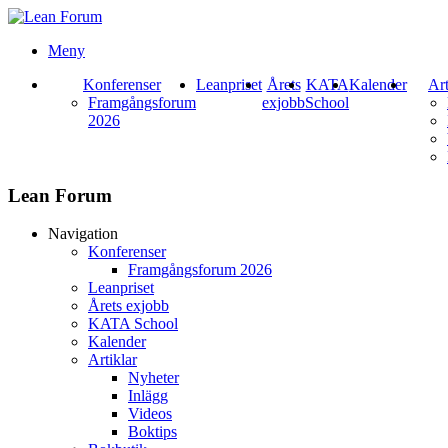
Meny
Konferenser
Leanpriset
Årets
KATA
Kalender
Art
Framgångsforum
exjobb
School
2026
Lean Forum
Navigation
Konferenser
Framgångsforum 2026
Leanpriset
Årets exjobb
KATA School
Kalender
Artiklar
Nyheter
Inlägg
Videos
Boktips