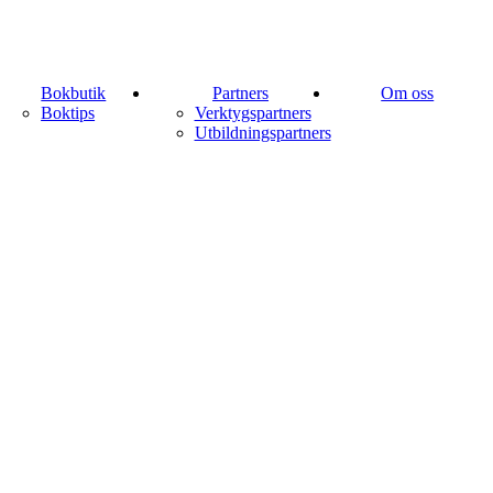
Bokbutik
Partners
Om oss
Boktips
Verktygspartners
Utbildningspartners