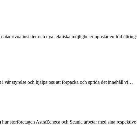
tadrivna insikter och nya tekniska möjligheter uppstår en förbättrin
s i vår styrelse och hjälpa oss att förpacka och sprida det innehåll vi…
 om hur storföretagen AstraZeneca och Scania arbetar med sina respekti