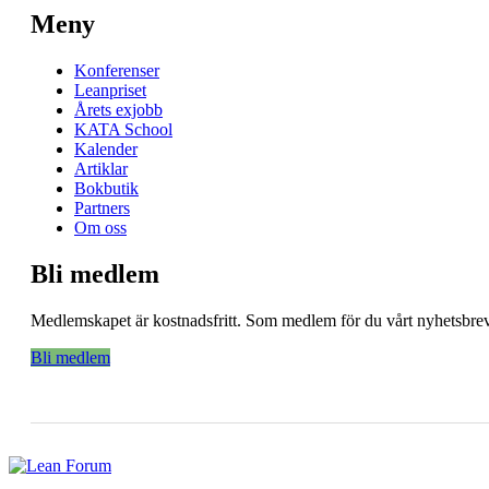
Meny
Konferenser
Leanpriset
Årets exjobb
KATA School
Kalender
Artiklar
Bokbutik
Partners
Om oss
Bli medlem
Medlemskapet är kostnadsfritt. Som medlem för du vårt nyhetsbrev 
Bli medlem