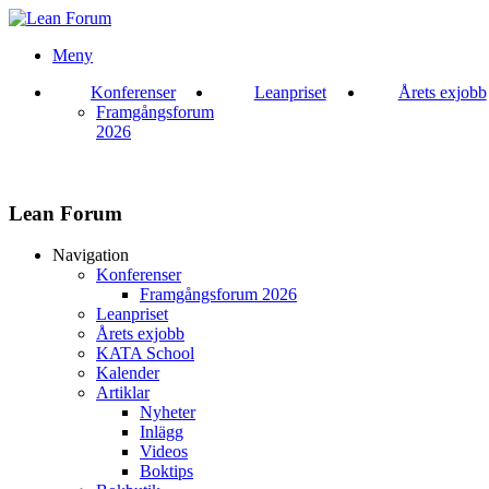
Meny
Konferenser
Leanpriset
Årets exjobb
Framgångsforum
2026
Lean Forum
Navigation
Konferenser
Framgångsforum 2026
Leanpriset
Årets exjobb
KATA School
Kalender
Artiklar
Nyheter
Inlägg
Videos
Boktips