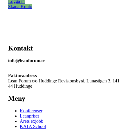
Logga in
Skapa Konto
Kontakt
info@leanforum.se
Fakturaadress
Lean Forum c/o Huddinge Revisionsbyrå, Lunastigen 3, 141
44 Huddinge
Meny
Konferenser
Leanpriset
Årets exjobb
KATA School