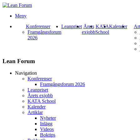
Meny
Konferenser
Leanpriset
Årets
KATA
Kalender
Art
Framgångsforum
exjobb
School
2026
Lean Forum
Navigation
Konferenser
Framgångsforum 2026
Leanpriset
Årets exjobb
KATA School
Kalender
Artiklar
Nyheter
Inlägg
Videos
Boktips