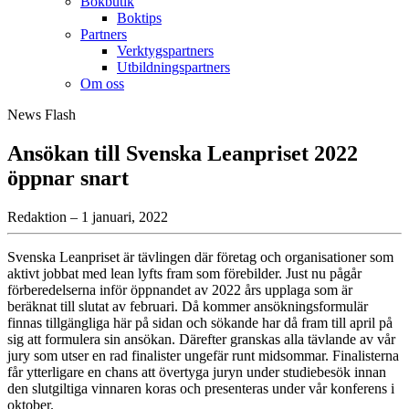
Bokbutik
Boktips
Partners
Verktygspartners
Utbildningspartners
Om oss
News Flash
Ansökan till Svenska Leanpriset 2022
öppnar snart
Redaktion – 1 januari, 2022
Svenska Leanpriset är tävlingen där företag och organisationer som
aktivt jobbat med lean lyfts fram som förebilder. Just nu pågår
förberedelserna inför öppnandet av 2022 års upplaga som är
beräknat till slutat av februari. Då kommer ansökningsformulär
finnas tillgängliga här på sidan och sökande har då fram till april på
sig att formulera sin ansökan. Därefter granskas alla tävlande av vår
jury som utser en rad finalister ungefär runt midsommar. Finalisterna
får ytterligare en chans att övertyga juryn under studiebesök innan
den slutgiltiga vinnaren koras och presenteras under vår konferens i
oktober.